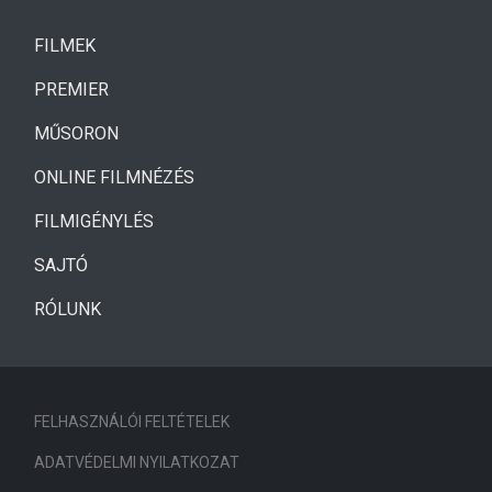
(CURRENT)
FILMEK
(CURRENT)
PREMIER
MŰSORON
ONLINE FILMNÉZÉS
FILMIGÉNYLÉS
SAJTÓ
RÓLUNK
FELHASZNÁLÓI FELTÉTELEK
ADATVÉDELMI NYILATKOZAT