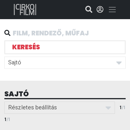
KERESÉS
Sajtó
SAJTÓ
Részletes beállítás
1
/
1
1
/
1