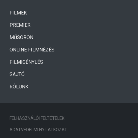
(CURRENT)
FILMEK
(CURRENT)
PREMIER
MŰSORON
ONLINE FILMNÉZÉS
FILMIGÉNYLÉS
SAJTÓ
RÓLUNK
FELHASZNÁLÓI FELTÉTELEK
ADATVÉDELMI NYILATKOZAT