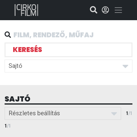
KERESÉS
Sajtó
SAJTÓ
Részletes beállítás
1
/
1
1
/
1