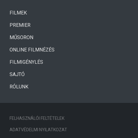
(CURRENT)
FILMEK
(CURRENT)
PREMIER
MŰSORON
ONLINE FILMNÉZÉS
FILMIGÉNYLÉS
SAJTÓ
RÓLUNK
FELHASZNÁLÓI FELTÉTELEK
ADATVÉDELMI NYILATKOZAT