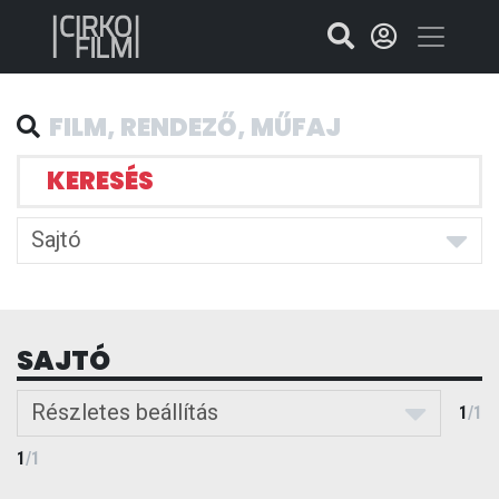
KERESÉS
Sajtó
SAJTÓ
Részletes beállítás
1
/
1
1
/
1