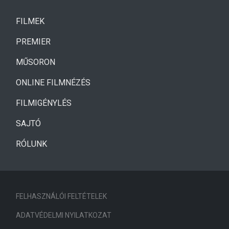
(CURRENT)
FILMEK
(CURRENT)
PREMIER
MŰSORON
ONLINE FILMNÉZÉS
FILMIGÉNYLÉS
SAJTÓ
RÓLUNK
FELHASZNÁLÓI FELTÉTELEK
ADATVÉDELMI NYILATKOZAT