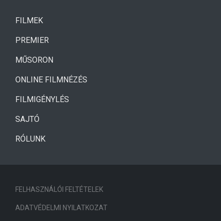
(CURRENT)
FILMEK
(CURRENT)
PREMIER
MŰSORON
ONLINE FILMNÉZÉS
FILMIGÉNYLÉS
SAJTÓ
RÓLUNK
FELHASZNÁLÓI FELTÉTELEK
ADATVÉDELMI NYILATKOZAT