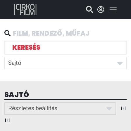
KERESÉS
Sajtó
SAJTÓ
Részletes beállítás
1
/
1
1
/
1