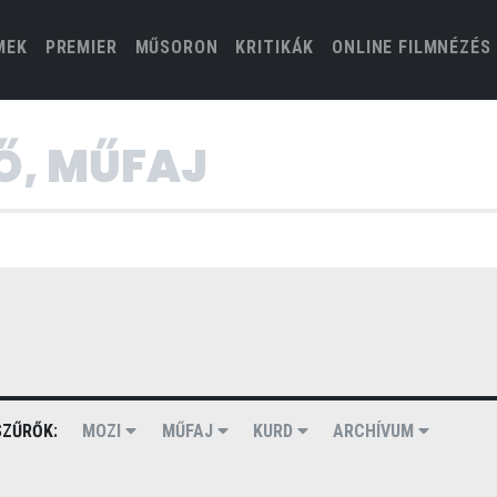
(CURRENT)
MEK
PREMIER
MŰSORON
KRITIKÁK
ONLINE FILMNÉZÉS
ZŰRŐK:
MOZI
MŰFAJ
KURD
ARCHÍVUM