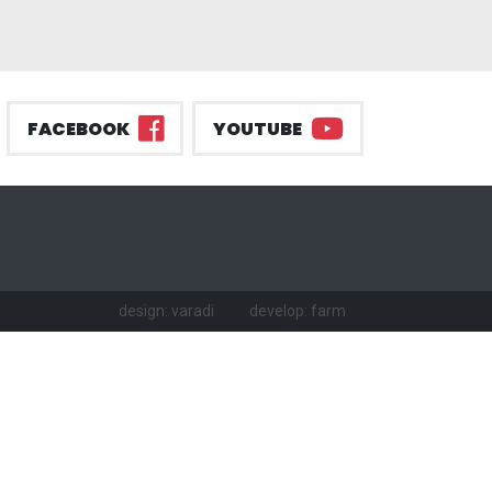
FACEBOOK
YOUTUBE
design: varadi
develop: farm