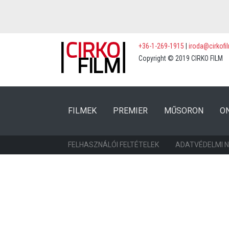
+36-1-269-1915
|
iroda@cirkofi
Copyright © 2019 CIRKO FILM
(CURRENT)
(CURRENT)
FILMEK
PREMIER
MŰSORON
O
FELHASZNÁLÓI FELTÉTELEK
ADATVÉDELMI 