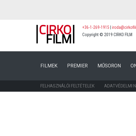
+36-1-269-1915
|
iroda@cirkofi
Copyright © 2019 CIRKO FILM
(CURRENT)
(CURRENT)
FILMEK
PREMIER
MŰSORON
O
FELHASZNÁLÓI FELTÉTELEK
ADATVÉDELMI 