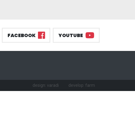
FACEBOOK
YOUTUBE
design: varadi
develop: farm