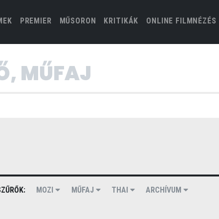
(CURRENT)
MEK
PREMIER
MŰSORON
KRITIKÁK
ONLINE FILMNÉZÉS
ZŰRŐK:
MOZI
MŰFAJ
THAI
ARCHÍVUM