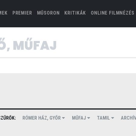
(CURRENT)
MEK
PREMIER
MŰSORON
KRITIKÁK
ONLINE FILMNÉZÉS
ZŰRŐK:
RÓMER HÁZ, GYŐR
MŰFAJ
TAMIL
ARCHÍ