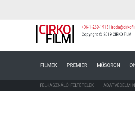
+36-1-269-1915
|
iroda@cirkofi
Copyright © 2019 CIRKO FILM
(CURRENT)
(CURRENT)
FILMEK
PREMIER
MŰSORON
O
FELHASZNÁLÓI FELTÉTELEK
ADATVÉDELMI 