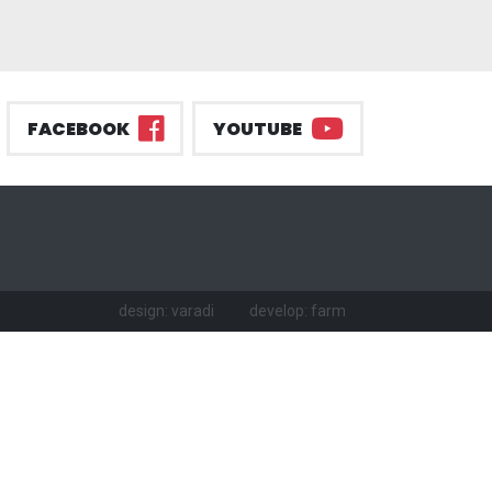
FACEBOOK
YOUTUBE
design: varadi
develop: farm