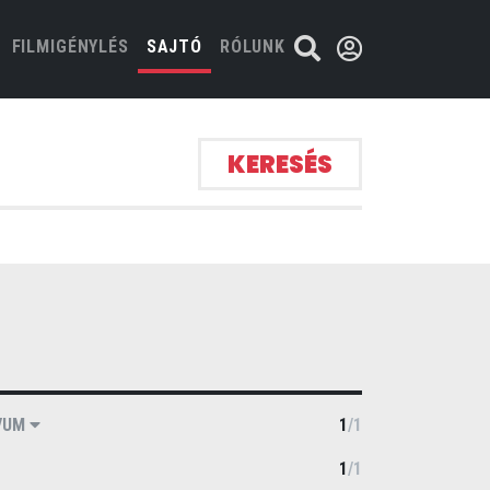
FILMIGÉNYLÉS
SAJTÓ
RÓLUNK
KERESÉS
VUM
1
/
1
1
/
1