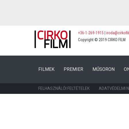
+36-1-269-1915
|
iroda@cirkofi
Copyright © 2019 CIRKO FILM
(CURRENT)
(CURRENT)
FILMEK
PREMIER
MŰSORON
O
FELHASZNÁLÓI FELTÉTELEK
ADATVÉDELMI 