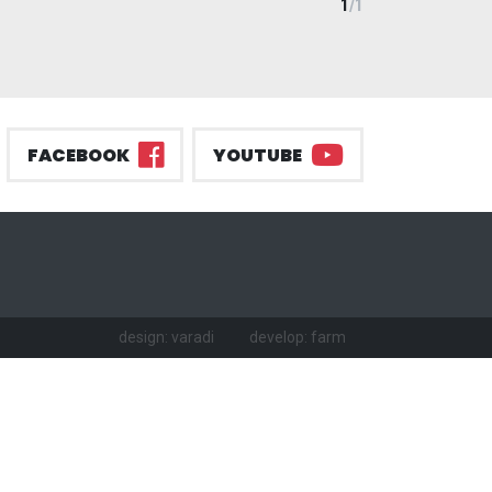
1
/
1
FACEBOOK
YOUTUBE
design: varadi
develop: farm