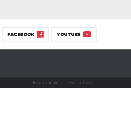
FACEBOOK
YOUTUBE
design: varadi
develop: farm