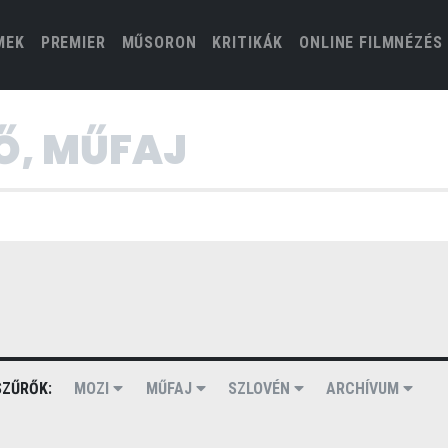
(CURRENT)
MEK
PREMIER
MŰSORON
KRITIKÁK
ONLINE FILMNÉZÉS
ZŰRŐK:
MOZI
MŰFAJ
SZLOVÉN
ARCHÍVUM