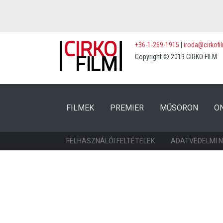
+36-1-269-1915
|
iroda@cirkofi
Copyright © 2019 CIRKO FILM
(CURRENT)
(CURRENT)
FILMEK
PREMIER
MŰSORON
O
FELHASZNÁLÓI FELTÉTELEK
ADATVÉDELMI 