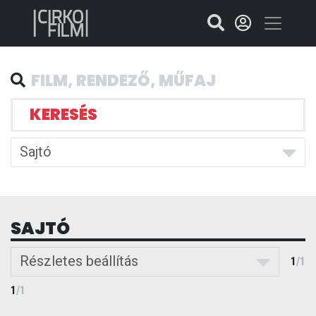
KERESÉS
Sajtó
SAJTÓ
Részletes beállítás
1
/
1
1
/
1