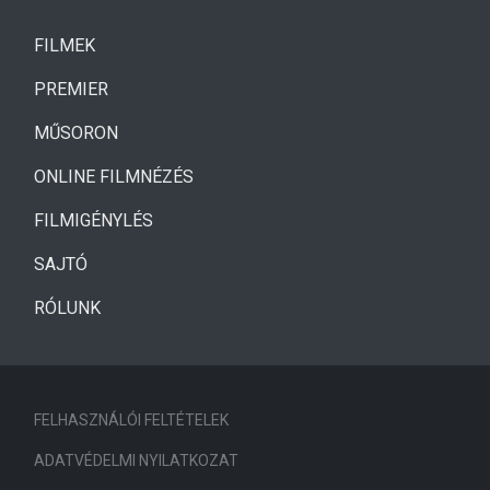
(CURRENT)
FILMEK
(CURRENT)
PREMIER
MŰSORON
ONLINE FILMNÉZÉS
FILMIGÉNYLÉS
SAJTÓ
RÓLUNK
FELHASZNÁLÓI FELTÉTELEK
ADATVÉDELMI NYILATKOZAT