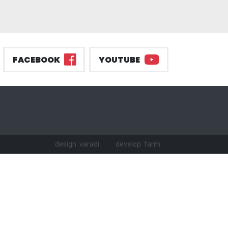
FACEBOOK
YOUTUBE
design: varadi
develop: farm