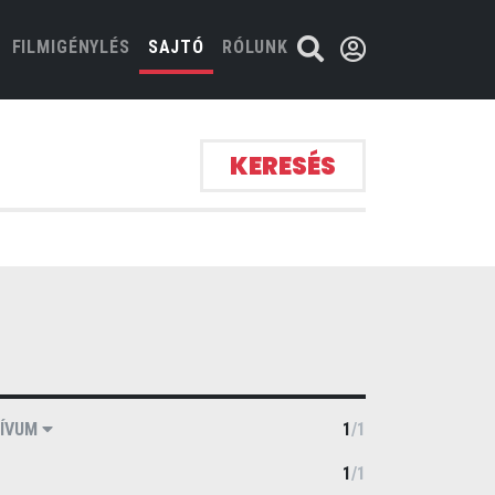
FILMIGÉNYLÉS
SAJTÓ
RÓLUNK
KERESÉS
ÍVUM
1
/
1
1
/
1