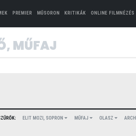
(CURRENT)
MEK
PREMIER
MŰSORON
KRITIKÁK
ONLINE FILMNÉZÉS
ZŰRŐK:
ELIT MOZI, SOPRON
MŰFAJ
OLASZ
ARCH