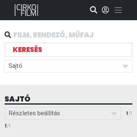
KERESÉS
Sajtó
SAJTÓ
Részletes beállítás
1
/
1
1
/
1