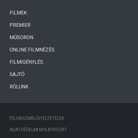
(CURRENT)
FILMEK
(CURRENT)
PREMIER
MŰSORON
ONLINE FILMNÉZÉS
FILMIGÉNYLÉS
SAJTÓ
RÓLUNK
FELHASZNÁLÓI FELTÉTELEK
ADATVÉDELMI NYILATKOZAT