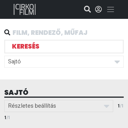
KERESÉS
Sajtó
SAJTÓ
Részletes beállítás
1
/
1
1
/
1