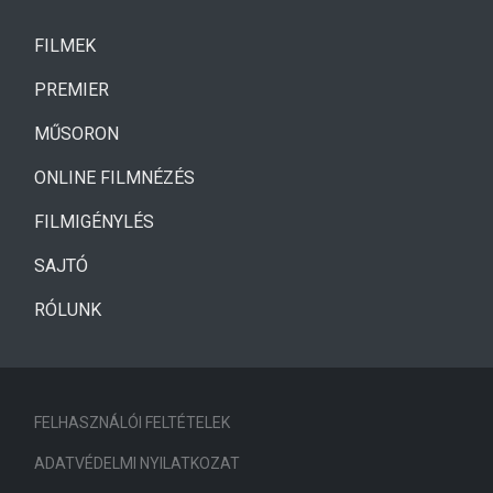
(CURRENT)
FILMEK
(CURRENT)
PREMIER
MŰSORON
ONLINE FILMNÉZÉS
FILMIGÉNYLÉS
SAJTÓ
RÓLUNK
FELHASZNÁLÓI FELTÉTELEK
ADATVÉDELMI NYILATKOZAT