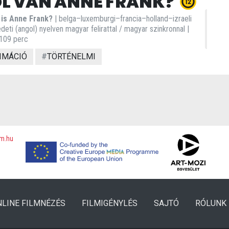
L VAN ANNE FRANK?
is Anne Frank?
| belga–luxemburgi–francia–holland–izraeli
edeti (angol) nyelven magyar felirattal / magyar szinkronnal |
 109 perc
IMÁCIÓ
#
TÖRTÉNELMI
lm.hu
NLINE FILMNÉZÉS
FILMIGÉNYLÉS
SAJTÓ
RÓLUNK