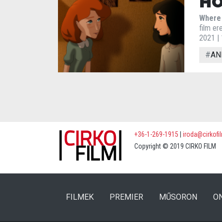
HO
Where 
film er
2021 |
#
AN
+36-1-269-1915
|
iroda@cirkofi
Copyright © 2019 CIRKO FILM
(CURRENT)
(CURRENT)
FILMEK
PREMIER
MŰSORON
O