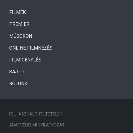
(CURRENT)
FILMEK
(CURRENT)
PREMIER
MŰSORON
ONLINE FILMNÉZÉS
FILMIGÉNYLÉS
SAJTÓ
RÓLUNK
FELHASZNÁLÓI FELTÉTELEK
ADATVÉDELMI NYILATKOZAT