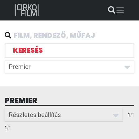
KERESÉS
Premier
PREMIER
Részletes beállítás
1
/
1
1
/
1