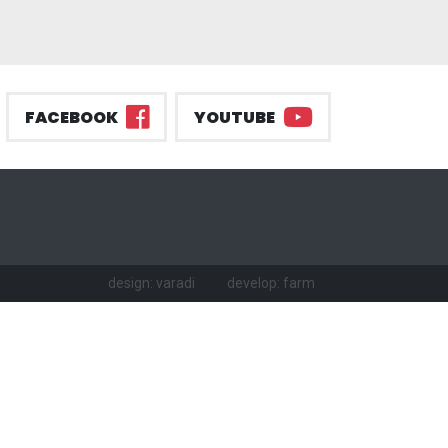
FACEBOOK
YOUTUBE
design: varadi
develop: farm