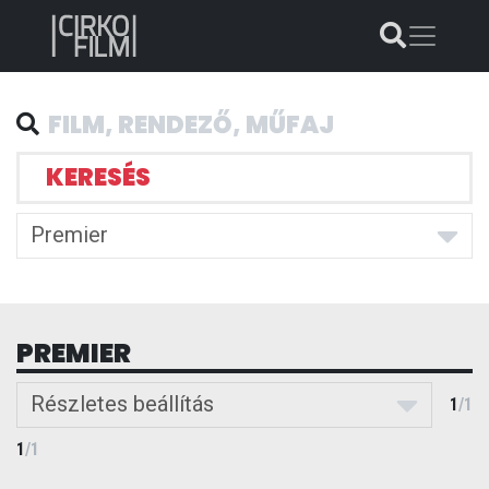
KERESÉS
Premier
PREMIER
Részletes beállítás
1
/
1
1
/
1