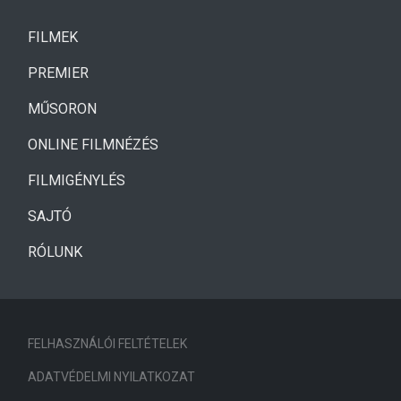
(CURRENT)
FILMEK
(CURRENT)
PREMIER
MŰSORON
ONLINE FILMNÉZÉS
FILMIGÉNYLÉS
SAJTÓ
RÓLUNK
FELHASZNÁLÓI FELTÉTELEK
ADATVÉDELMI NYILATKOZAT