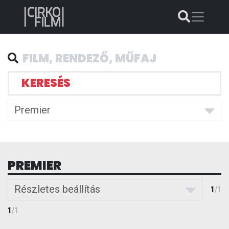
KERESÉS
Premier
PREMIER
Részletes beállítás
1
/
1
1
/
1