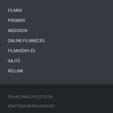
(CURRENT)
FILMEK
(CURRENT)
PREMIER
MŰSORON
ONLINE FILMNÉZÉS
FILMIGÉNYLÉS
SAJTÓ
RÓLUNK
FELHASZNÁLÓI FELTÉTELEK
ADATVÉDELMI NYILATKOZAT