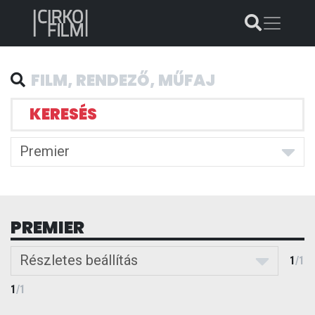
KERESÉS
Premier
PREMIER
Részletes beállítás
1
/
1
1
/
1