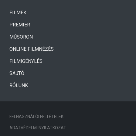
(CURRENT)
FILMEK
(CURRENT)
PREMIER
MŰSORON
ONLINE FILMNÉZÉS
FILMIGÉNYLÉS
SAJTÓ
RÓLUNK
FELHASZNÁLÓI FELTÉTELEK
ADATVÉDELMI NYILATKOZAT