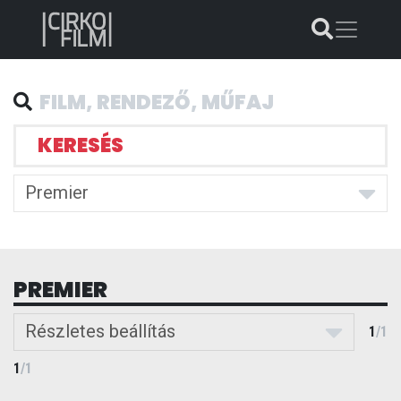
KERESÉS
Premier
PREMIER
Részletes beállítás
1
/
1
1
/
1