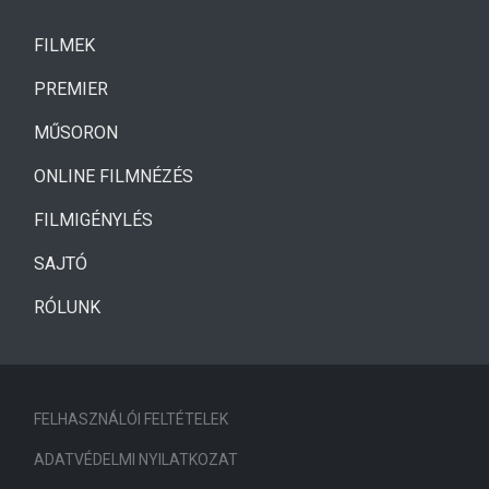
(CURRENT)
FILMEK
(CURRENT)
PREMIER
MŰSORON
ONLINE FILMNÉZÉS
FILMIGÉNYLÉS
SAJTÓ
RÓLUNK
FELHASZNÁLÓI FELTÉTELEK
ADATVÉDELMI NYILATKOZAT