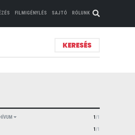
ÉZÉS
FILMIGÉNYLÉS
SAJTÓ
RÓLUNK
KERESÉS
HÍVUM
1
/
1
1
/
1