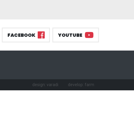
FACEBOOK
YOUTUBE
design: varadi
develop: farm