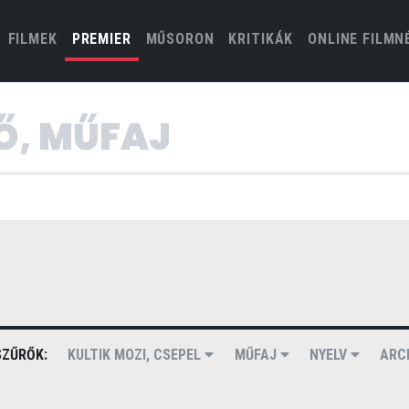
(CURRENT)
FILMEK
PREMIER
MŰSORON
KRITIKÁK
ONLINE FILMN
ZŰRŐK:
KULTIK MOZI, CSEPEL
MŰFAJ
NYELV
ARC