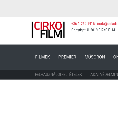
+36-1-269-1915
|
iroda@cirkofi
Copyright © 2019 CIRKO FILM
(CURRENT)
(CURRENT)
FILMEK
PREMIER
MŰSORON
O
FELHASZNÁLÓI FELTÉTELEK
ADATVÉDELMI 