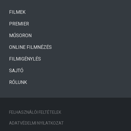
(CURRENT)
FILMEK
(CURRENT)
PREMIER
MŰSORON
ONLINE FILMNÉZÉS
FILMIGÉNYLÉS
SAJTÓ
RÓLUNK
FELHASZNÁLÓI FELTÉTELEK
ADATVÉDELMI NYILATKOZAT