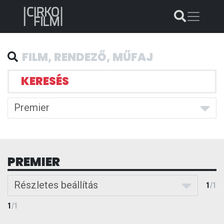
KERESÉS
Premier
PREMIER
Részletes beállítás
1
/
1
1
/
1