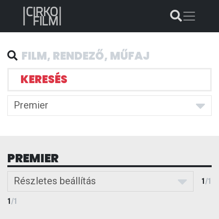
KERESÉS
Premier
PREMIER
Részletes beállítás
1
/
1
1
/
1