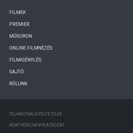
(CURRENT)
FILMEK
(CURRENT)
PREMIER
MŰSORON
ONLINE FILMNÉZÉS
FILMIGÉNYLÉS
SAJTÓ
RÓLUNK
FELHASZNÁLÓI FELTÉTELEK
ADATVÉDELMI NYILATKOZAT