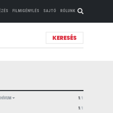
ÉZÉS
FILMIGÉNYLÉS
SAJTÓ
RÓLUNK
KERESÉS
CHÍVUM
1
/
1
1
/
1