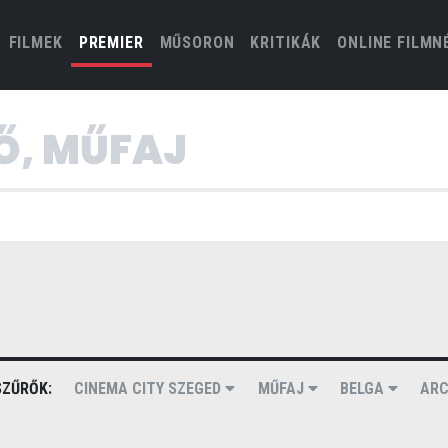
(CURRENT)
FILMEK
PREMIER
MŰSORON
KRITIKÁK
ONLINE FILMN
ZŰRŐK:
CINEMA CITY SZEGED
MŰFAJ
BELGA
AR