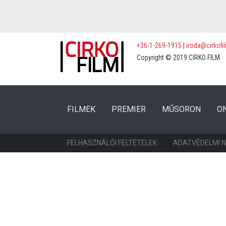
+36-1-269-1915
|
iroda@cirkofi
Copyright © 2019 CIRKO FILM
(CURRENT)
(CURRENT)
FILMEK
PREMIER
MŰSORON
O
FELHASZNÁLÓI FELTÉTELEK
ADATVÉDELMI 