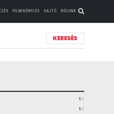
ÉZÉS
FILMIGÉNYLÉS
SAJTÓ
RÓLUNK
KERESÉS
1
/
1
1
/
1