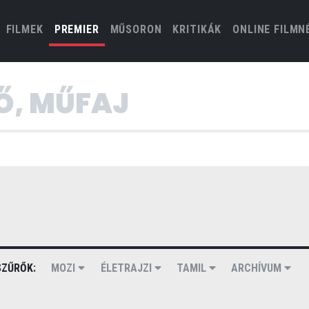
(CURRENT)
FILMEK
PREMIER
MŰSORON
KRITIKÁK
ONLINE FILMN
ZŰRŐK:
MOZI
ÉLETRAJZI
TAMIL
ARCHÍVUM