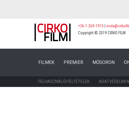
+36-1-269-1915
|
iroda@cirkofi
Copyright © 2019 CIRKO FILM
(CURRENT)
(CURRENT)
FILMEK
PREMIER
MŰSORON
O
FELHASZNÁLÓI FELTÉTELEK
ADATVÉDELMI 