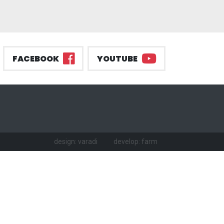
FACEBOOK
YOUTUBE
design: varadi
develop: farm