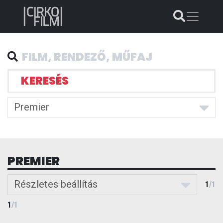
KERESÉS
Premier
PREMIER
Részletes beállítás
1
/
1
1
/
1