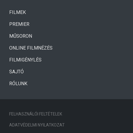
(CURRENT)
FILMEK
(CURRENT)
PREMIER
MŰSORON
ONLINE FILMNÉZÉS
FILMIGÉNYLÉS
SAJTÓ
RÓLUNK
FELHASZNÁLÓI FELTÉTELEK
ADATVÉDELMI NYILATKOZAT