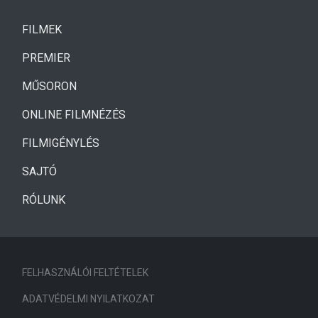
(CURRENT)
FILMEK
(CURRENT)
PREMIER
MŰSORON
ONLINE FILMNÉZÉS
FILMIGÉNYLÉS
SAJTÓ
RÓLUNK
FELHASZNÁLÓI FELTÉTELEK
ADATVÉDELMI NYILATKOZAT