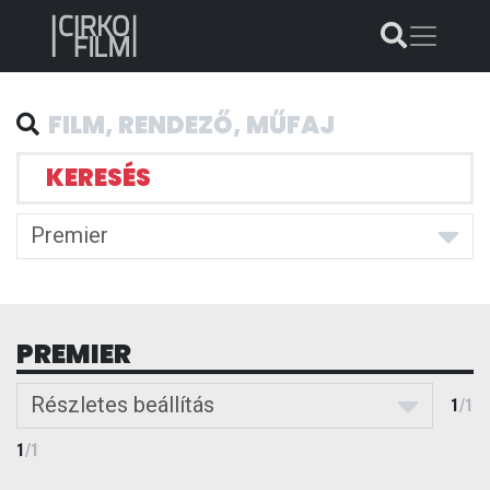
KERESÉS
Premier
PREMIER
Részletes beállítás
1
/
1
1
/
1