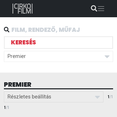
KERESÉS
Premier
PREMIER
Részletes beállítás
1
/
1
1
/
1