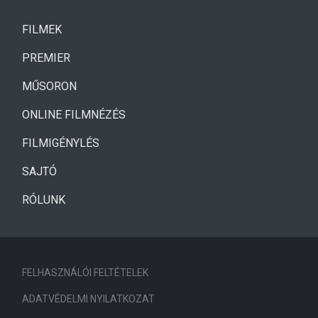
(CURRENT)
FILMEK
(CURRENT)
PREMIER
MŰSORON
ONLINE FILMNÉZÉS
FILMIGÉNYLÉS
SAJTÓ
RÓLUNK
FELHASZNÁLÓI FELTÉTELEK
ADATVÉDELMI NYILATKOZAT