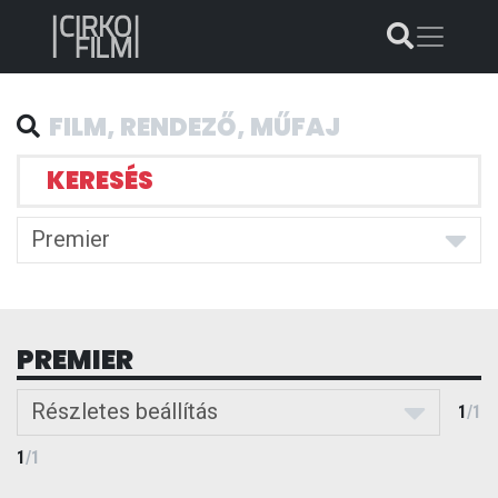
KERESÉS
Premier
PREMIER
Részletes beállítás
1
/
1
1
/
1