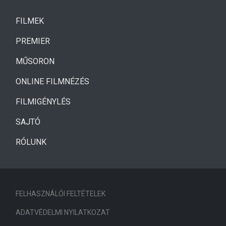
(CURRENT)
FILMEK
(CURRENT)
PREMIER
MŰSORON
ONLINE FILMNÉZÉS
FILMIGÉNYLÉS
SAJTÓ
RÓLUNK
FELHASZNÁLÓI FELTÉTELEK
ADATVÉDELMI NYILATKOZAT