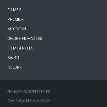
(CURRENT)
FILMEK
(CURRENT)
PREMIER
MŰSORON
ONLINE FILMNÉZÉS
FILMIGÉNYLÉS
SAJTÓ
RÓLUNK
FELHASZNÁLÓI FELTÉTELEK
ADATVÉDELMI NYILATKOZAT