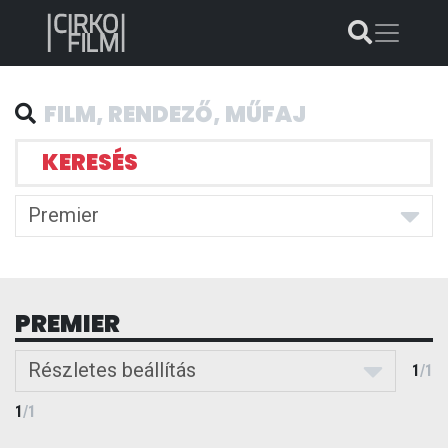
KERESÉS
Premier
PREMIER
Részletes beállítás
1
/
1
1
/
1