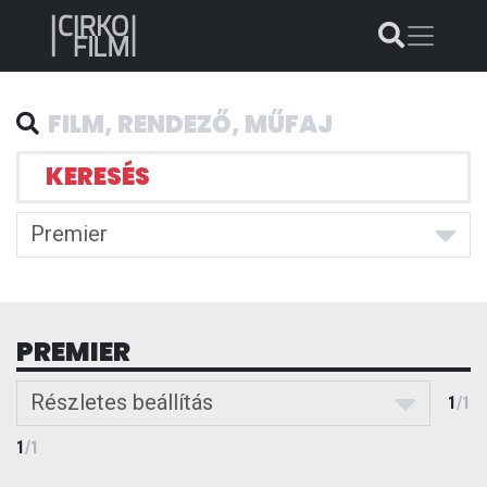
KERESÉS
Premier
PREMIER
Részletes beállítás
1
/
1
1
/
1