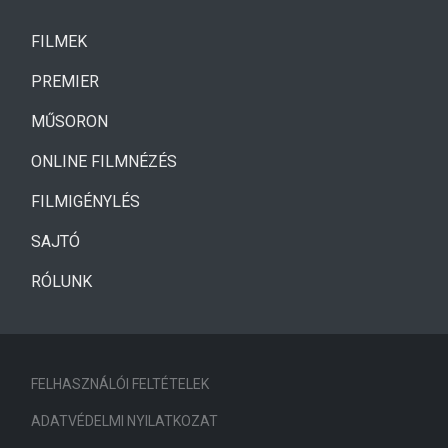
(CURRENT)
FILMEK
(CURRENT)
PREMIER
MŰSORON
ONLINE FILMNÉZÉS
FILMIGÉNYLÉS
SAJTÓ
RÓLUNK
FELHASZNÁLÓI FELTÉTELEK
ADATVÉDELMI NYILATKOZAT