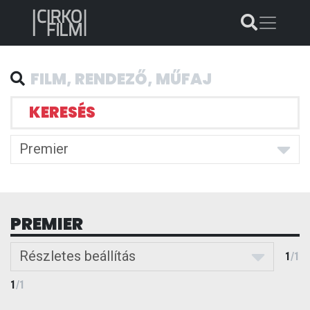
KERESÉS
Premier
PREMIER
Részletes beállítás
1
/
1
1
/
1