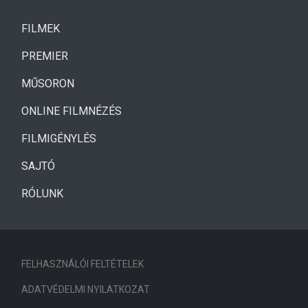
(CURRENT)
FILMEK
(CURRENT)
PREMIER
MŰSORON
ONLINE FILMNÉZÉS
FILMIGÉNYLÉS
SAJTÓ
RÓLUNK
FELHASZNÁLÓI FELTÉTELEK
ADATVÉDELMI NYILATKOZAT