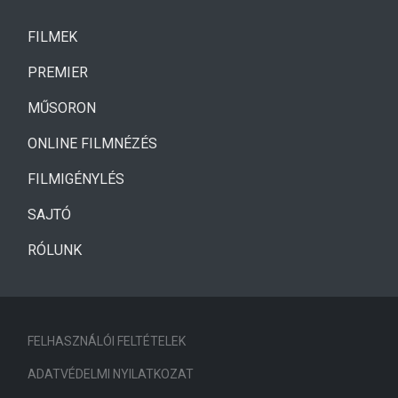
(CURRENT)
FILMEK
(CURRENT)
PREMIER
MŰSORON
ONLINE FILMNÉZÉS
FILMIGÉNYLÉS
SAJTÓ
RÓLUNK
FELHASZNÁLÓI FELTÉTELEK
ADATVÉDELMI NYILATKOZAT