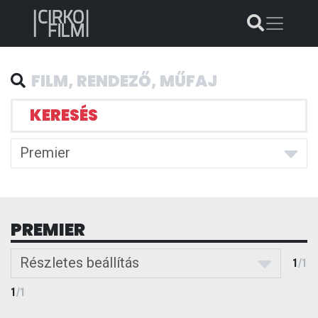
KERESÉS
Premier
PREMIER
Részletes beállítás
1
/
1
1
/
1