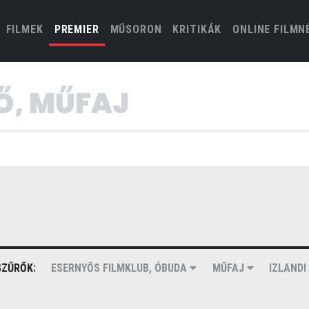
(CURRENT)
FILMEK
PREMIER
MŰSORON
KRITIKÁK
ONLINE FILMN
ZŰRŐK:
ESERNYŐS FILMKLUB, ÓBUDA
MŰFAJ
IZLAND