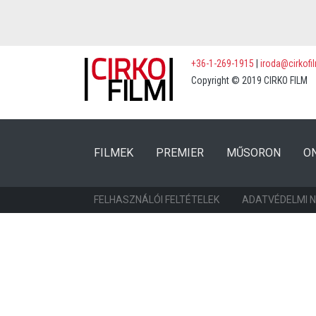
+36-1-269-1915
|
iroda@cirkofi
Copyright © 2019 CIRKO FILM
(CURRENT)
(CURRENT)
FILMEK
PREMIER
MŰSORON
O
FELHASZNÁLÓI FELTÉTELEK
ADATVÉDELMI 