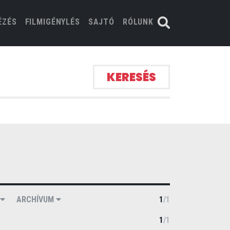
ÉZÉS
FILMIGÉNYLÉS
SAJTÓ
RÓLUNK
KERESÉS
I
ARCHÍVUM
1
/
1
1
/
1