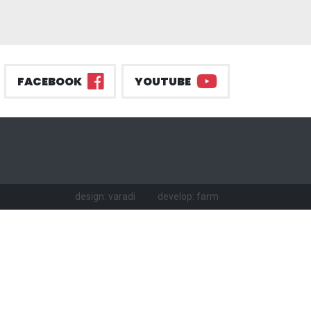
FACEBOOK
YOUTUBE
design: varadi
develop: farm