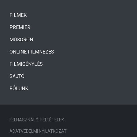
(CURRENT)
FILMEK
(CURRENT)
PREMIER
MŰSORON
ONLINE FILMNÉZÉS
FILMIGÉNYLÉS
SAJTÓ
RÓLUNK
FELHASZNÁLÓI FELTÉTELEK
ADATVÉDELMI NYILATKOZAT