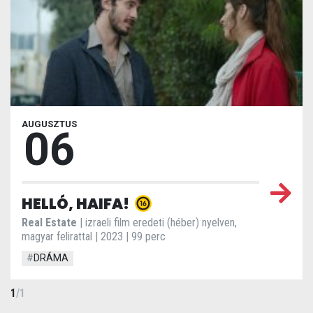
AUGUSZTUS
06
HELLÓ, HAIFA!
Real Estate
| izraeli film eredeti (héber) nyelven,
magyar felirattal | 2023 | 99 perc
#
DRÁMA
1
/
1