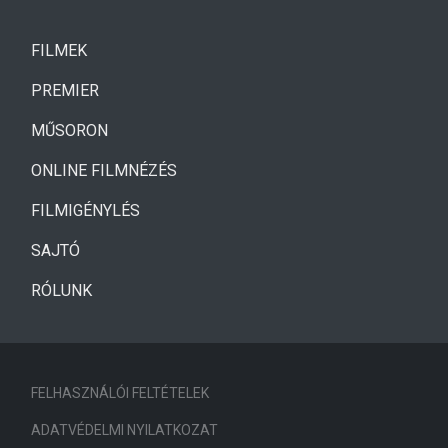
(CURRENT)
FILMEK
(CURRENT)
PREMIER
MŰSORON
ONLINE FILMNÉZÉS
FILMIGÉNYLÉS
SAJTÓ
RÓLUNK
FELHASZNÁLÓI FELTÉTELEK
ADATVÉDELMI NYILATKOZAT