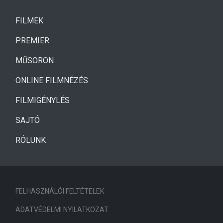
(CURRENT)
FILMEK
(CURRENT)
PREMIER
MŰSORON
ONLINE FILMNÉZÉS
FILMIGÉNYLÉS
SAJTÓ
RÓLUNK
FELHASZNÁLÓI FELTÉTELEK
ADATVÉDELMI NYILATKOZAT