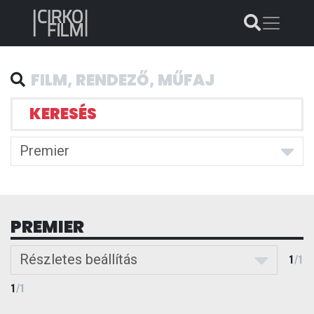
KERESÉS
Premier
PREMIER
Részletes beállítás
1
/
1
1
/
1