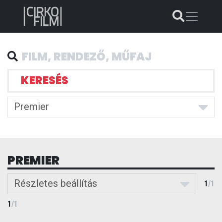
KERESÉS
Premier
PREMIER
Részletes beállítás
1
/
1
1
/
1