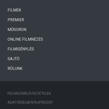
(CURRENT)
FILMEK
(CURRENT)
PREMIER
MŰSORON
ONLINE FILMNÉZÉS
FILMIGÉNYLÉS
SAJTÓ
RÓLUNK
FELHASZNÁLÓI FELTÉTELEK
ADATVÉDELMI NYILATKOZAT