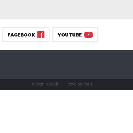
FACEBOOK
YOUTUBE
design: varadi
develop: farm