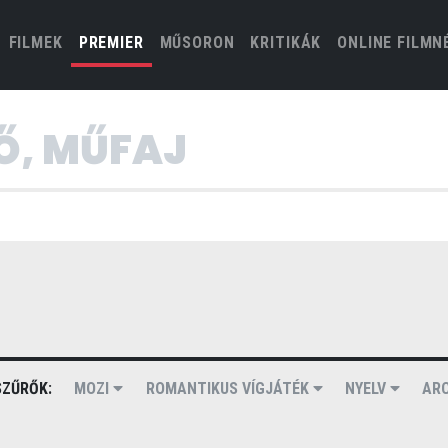
(CURRENT)
FILMEK
PREMIER
MŰSORON
KRITIKÁK
ONLINE FILMN
ZŰRŐK:
MOZI
ROMANTIKUS VÍGJÁTÉK
NYELV
AR