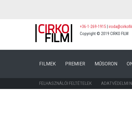
+36-1-269-1915
|
iroda@cirkofi
Copyright © 2019 CIRKO FILM
(CURRENT)
(CURRENT)
FILMEK
PREMIER
MŰSORON
O
FELHASZNÁLÓI FELTÉTELEK
ADATVÉDELMI 