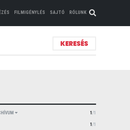
ÉZÉS
FILMIGÉNYLÉS
SAJTÓ
RÓLUNK
KERESÉS
CHÍVUM
1
/
1
1
/
1