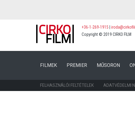
+36-1-269-1915
|
iroda@cirkofi
Copyright © 2019 CIRKO FILM
(CURRENT)
(CURRENT)
FILMEK
PREMIER
MŰSORON
O
FELHASZNÁLÓI FELTÉTELEK
ADATVÉDELMI 