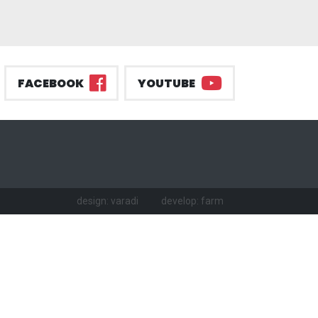
FACEBOOK
YOUTUBE
design: varadi
develop: farm