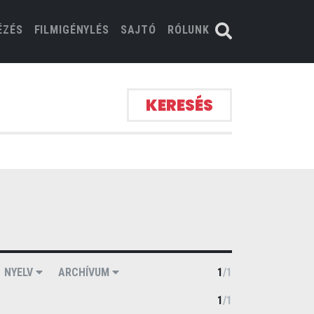
ÉZÉS
FILMIGÉNYLÉS
SAJTÓ
RÓLUNK
KERESÉS
NYELV
ARCHÍVUM
1
/
1
1
/
1