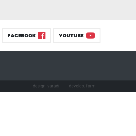
FACEBOOK
YOUTUBE
design: varadi
develop: farm