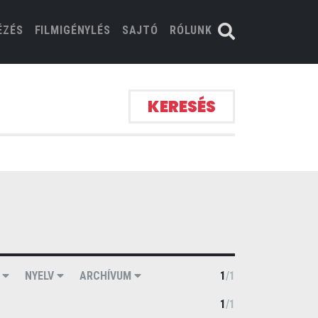
ÉZÉS
FILMIGÉNYLÉS
SAJTÓ
RÓLUNK
KERESÉS
R
NYELV
ARCHÍVUM
1
/
1
1
/
1