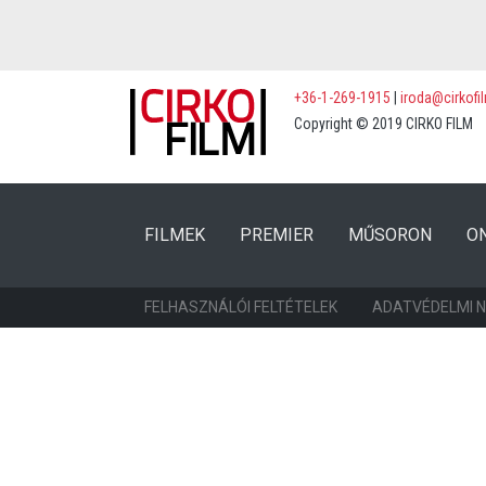
+36-1-269-1915
|
iroda@cirkofi
Copyright © 2019 CIRKO FILM
(CURRENT)
(CURRENT)
FILMEK
PREMIER
MŰSORON
O
FELHASZNÁLÓI FELTÉTELEK
ADATVÉDELMI 