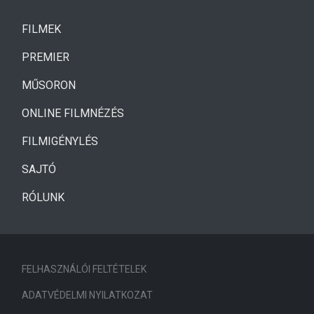
(CURRENT)
FILMEK
(CURRENT)
PREMIER
MŰSORON
ONLINE FILMNÉZÉS
FILMIGÉNYLÉS
SAJTÓ
RÓLUNK
FELHASZNÁLÓI FELTÉTELEK
ADATVÉDELMI NYILATKOZAT