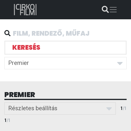
KERESÉS
Premier
PREMIER
Részletes beállítás
1
/
1
1
/
1