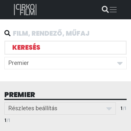
KERESÉS
Premier
PREMIER
Részletes beállítás
1
/
1
1
/
1