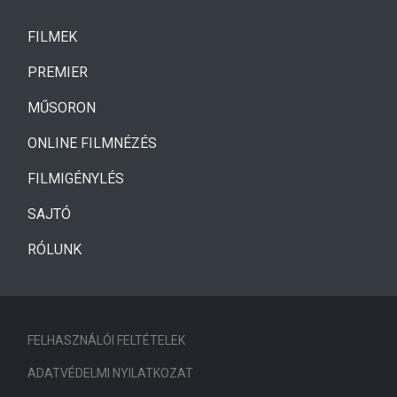
(CURRENT)
FILMEK
(CURRENT)
PREMIER
MŰSORON
ONLINE FILMNÉZÉS
FILMIGÉNYLÉS
SAJTÓ
RÓLUNK
FELHASZNÁLÓI FELTÉTELEK
ADATVÉDELMI NYILATKOZAT