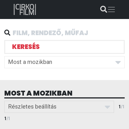
KERESÉS
Most a mozikban
MOST A MOZIKBAN
Részletes beállítás
1
/
1
1
/
1