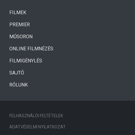
(CURRENT)
FILMEK
(CURRENT)
PREMIER
MŰSORON
ONLINE FILMNÉZÉS
FILMIGÉNYLÉS
SAJTÓ
RÓLUNK
FELHASZNÁLÓI FELTÉTELEK
ADATVÉDELMI NYILATKOZAT