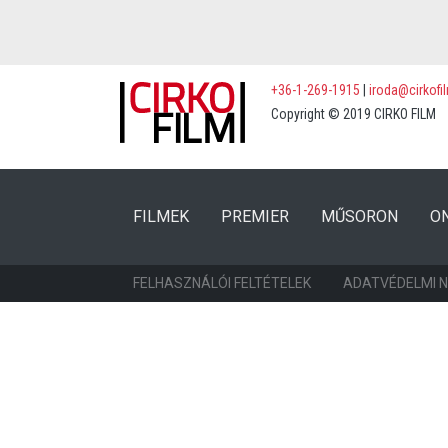
+36-1-269-1915
|
iroda@cirkofi
Copyright © 2019 CIRKO FILM
(CURRENT)
(CURRENT)
FILMEK
PREMIER
MŰSORON
O
FELHASZNÁLÓI FELTÉTELEK
ADATVÉDELMI 