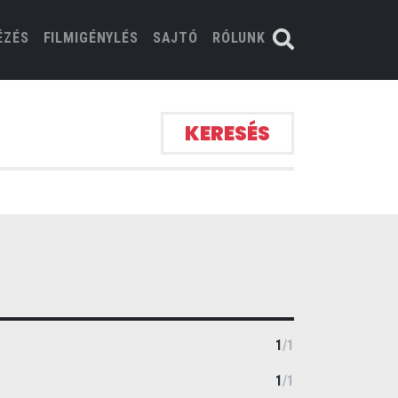
ÉZÉS
FILMIGÉNYLÉS
SAJTÓ
RÓLUNK
KERESÉS
1
/
1
1
/
1