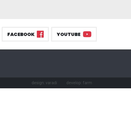
FACEBOOK
YOUTUBE
design: varadi
develop: farm