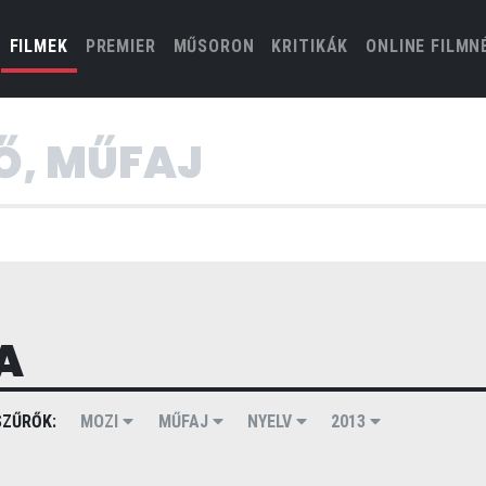
(CURRENT)
FILMEK
PREMIER
MŰSORON
KRITIKÁK
ONLINE FILMN
A
ZŰRŐK:
MOZI
MŰFAJ
NYELV
2013