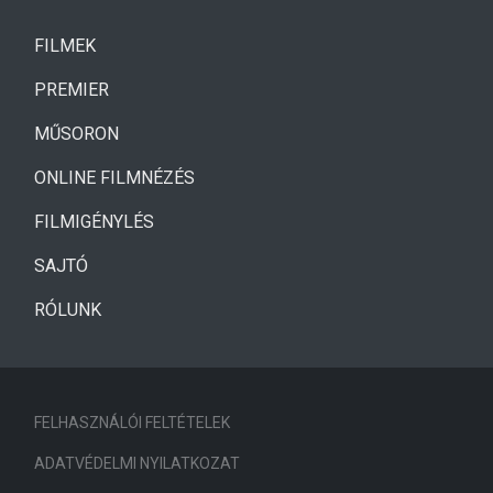
(CURRENT)
FILMEK
(CURRENT)
PREMIER
MŰSORON
ONLINE FILMNÉZÉS
FILMIGÉNYLÉS
SAJTÓ
RÓLUNK
FELHASZNÁLÓI FELTÉTELEK
ADATVÉDELMI NYILATKOZAT