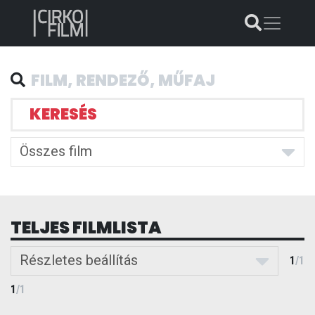
KERESÉS
Összes film
TELJES FILMLISTA
Részletes beállítás
1
/
1
1
/
1