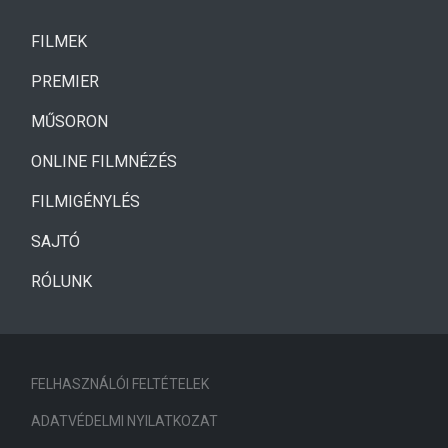
(CURRENT)
FILMEK
(CURRENT)
PREMIER
MŰSORON
ONLINE FILMNÉZÉS
FILMIGÉNYLÉS
SAJTÓ
RÓLUNK
FELHASZNÁLÓI FELTÉTELEK
ADATVÉDELMI NYILATKOZAT