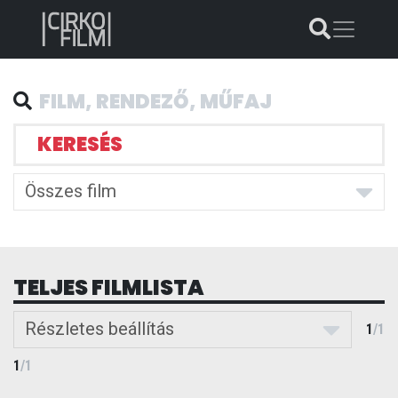
KERESÉS
Összes film
TELJES FILMLISTA
Részletes beállítás
1
/
1
1
/
1