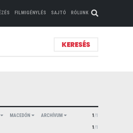
ÉZÉS
FILMIGÉNYLÉS
SAJTÓ
RÓLUNK
KERESÉS
J
MACEDÓN
ARCHÍVUM
1
/
1
1
/
1