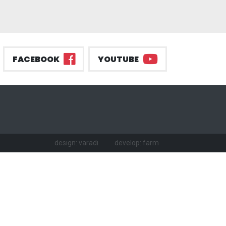
FACEBOOK
YOUTUBE
design: varadi
develop: farm