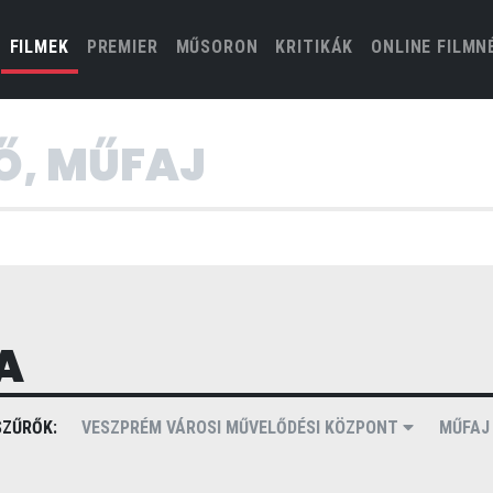
(CURRENT)
FILMEK
PREMIER
MŰSORON
KRITIKÁK
ONLINE FILMN
A
ZŰRŐK:
VESZPRÉM VÁROSI MŰVELŐDÉSI KÖZPONT
MŰFA