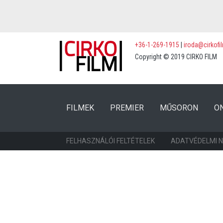
+36-1-269-1915
|
iroda@cirkofi
Copyright © 2019 CIRKO FILM
(CURRENT)
(CURRENT)
FILMEK
PREMIER
MŰSORON
O
FELHASZNÁLÓI FELTÉTELEK
ADATVÉDELMI 