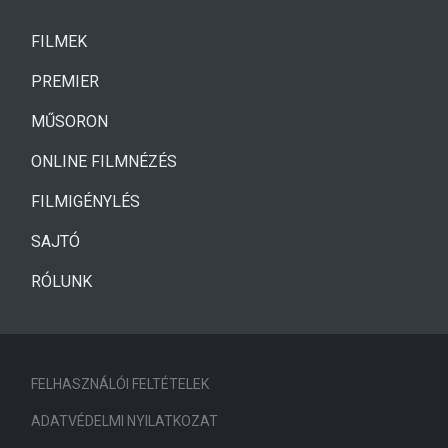
(CURRENT)
FILMEK
(CURRENT)
PREMIER
MŰSORON
ONLINE FILMNÉZÉS
FILMIGÉNYLÉS
SAJTÓ
RÓLUNK
FELHASZNÁLÓI FELTÉTELEK
ADATVÉDELMI NYILATKOZAT