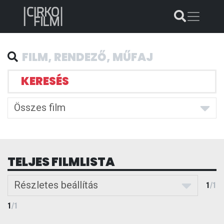
KERESÉS
Összes film
TELJES FILMLISTA
Részletes beállítás
1
/
1
1
/
1